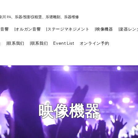
奈川 PA、乐器/投影仪租赁、乐谱雕刻、乐器维修
|音響
|オルガン音響
|ステージマネジメント
|映像機器
|楽器レン
关
|联系我们
|联系我们
Event List
オンライン予約
​映像機器