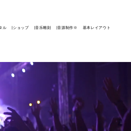
タル
|ショップ
|音乐雕刻
|音源制作※
基本レイアウト