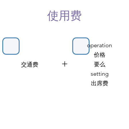
​使用费
​operation
价格
+
要么
​交通费
​​setting
出席费