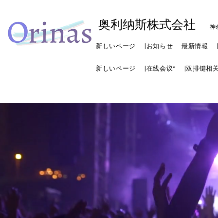
奥利纳斯株式会社
神
新しいページ
|お知らせ
最新情報
新しいページ
|在线会议*
|双排键相