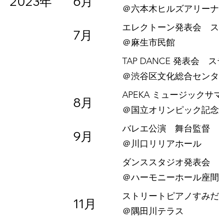
2023年
6月
​＠六本木ヒルズアリーナ
エレクトーン発表会 ス
7月
​＠麻生市民館
TAP DANCE 発表会 
​＠渋谷区文化総合セン
APEKA ミュージッ
8月
​＠国立オリンピック記
バレエ公演 舞台監督
9月
​＠川口リリアホール
ダンススタジオ発表会 
​＠ハーモニーホール座間
ストリートピアノすみだ川
11月
​＠隅田川テラス