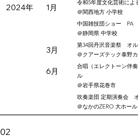
令和5年度文化芸術によ
2024年
1月
​＠関西地方 小学校
中国雑技団ショー PA
​＠静岡県 中学校
第34回丹沢音楽祭 オ
3月
​＠クアーズテック泰野
合唱（エレクトーン伴奏
6月
ル
​＠岩手県花巻市
吹奏楽団 定期演奏会 
​＠なかのZERO 大ホール
02