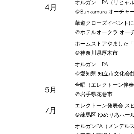
オルガン PA（リヒャ
4月
​＠Bunkamura オーチ
華道クローズイベントに
​＠ホテルオークラ オー
ホームストアやました「
​＠神奈川県厚木市
オルガン PA
​＠愛知県 知立市文化会
合唱（エレクトーン伴奏
5月
​＠岩手県花巻市
エレクトーン発表会 ス
7月
​＠練馬区 ゆめりあホー
オルガンPA（メンデルス