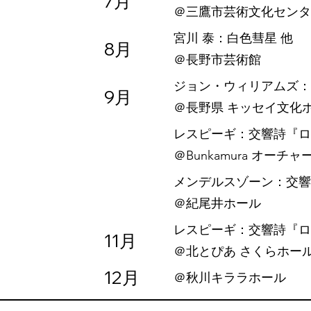
7月
​＠三鷹市芸術文化センタ
宮川 泰：白色彗星 他
8月
​＠長野市芸術館
ジョン・ウィリアムズ：『
9月
​＠長野県 キッセイ文化
レスピーギ：交響詩『ロ
​＠Bunkamura オーチ
メンデルスゾーン：交響的カ
​＠紀尾井ホール
レスピーギ：交響詩『ロ
11月
​＠北とぴあ さくらホー
12月
＠秋川キララホール