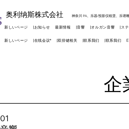
奥利纳斯株式会社
神奈川 PA、乐器/投影仪租赁、乐谱
新しいページ
|お知らせ
最新情報
|音響
|オルガン音響
|ス
新しいページ
|在线会议*
|双排键相关
|联系我们
|联系我们
E
​
01