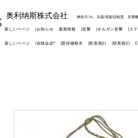
奥利纳斯株式会社
神奈川 PA、乐器/投影仪租赁、乐谱
新しいページ
|お知らせ
最新情報
|音響
|オルガン音響
|ス
新しいページ
|在线会议*
|双排键相关
|联系我们
|联系我们
E