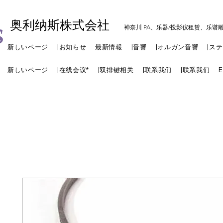
奥利纳斯株式会社
神奈川 PA、乐器/投影仪租赁、乐谱
新しいページ
|お知らせ
最新情報
|音響
|オルガン音響
|ス
新しいページ
|在线会议*
|双排键相关
|联系我们
|联系我们
E