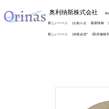
奥利纳斯株式会社
神
新しいページ
|お知らせ
最新情報
新しいページ
|在线会议*
|双排键相