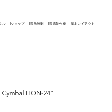
タル
|ショップ
|音乐雕刻
|音源制作※
基本レイアウト
n) Cymbal LION-24"