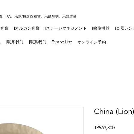
奈川 PA、乐器/投影仪租赁、乐谱雕刻、乐器维修
|音響
|オルガン音響
|ステージマネジメント
|映像機器
|楽器レン
关
|联系我们
|联系我们
Event List
オンライン予約
China (Lio
價
JP¥63,800
格