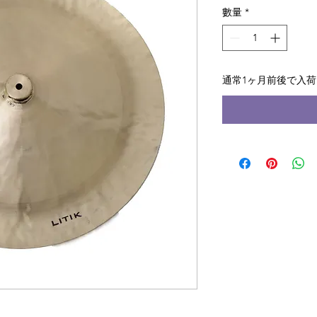
數量
*
通常1ヶ月前後で入