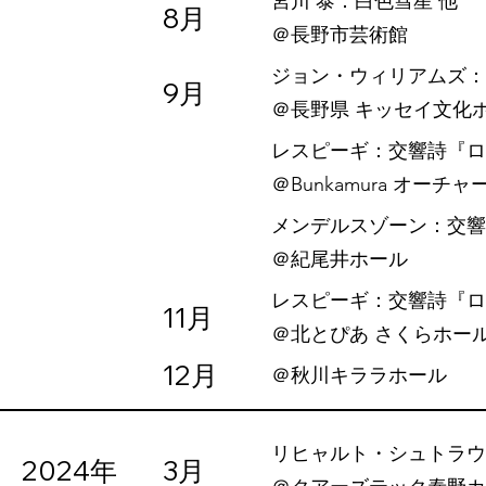
宮川 泰：白色彗星 他
8月
​＠長野市芸術館
ジョン・ウィリアムズ：『
9月
​＠長野県 キッセイ文化
レスピーギ：交響詩『ロ
​＠Bunkamura オーチ
メンデルスゾーン：交響的カ
​＠紀尾井ホール
レスピーギ：交響詩『ロ
11月
​＠北とぴあ さくらホー
12月
＠秋川キララホール
リヒャルト・シュトラウ
2024年
3月