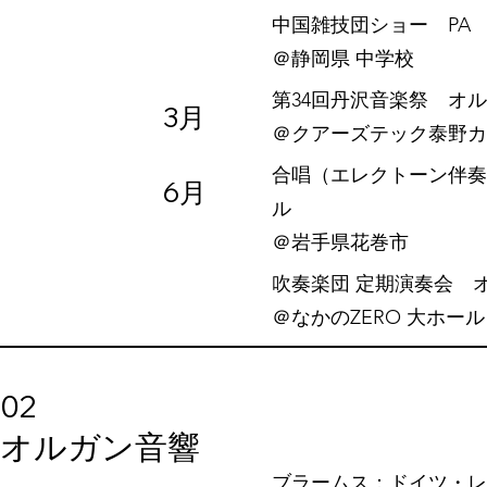
中国雑技団ショー PA
​＠静岡県 中学校
第34回丹沢音楽祭 オ
3月
​＠クアーズテック泰野
合唱（エレクトーン伴奏
6月
ル
​＠岩手県花巻市
吹奏楽団 定期演奏会 
​＠なかのZERO 大ホール
02
​オルガン音響
ブラームス：ドイツ・レ