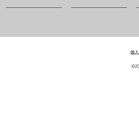
​個
©20