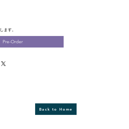
荷します。
Pre-Order
Back to Home