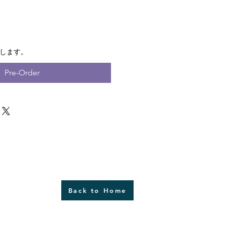
荷します。
Pre-Order
Back to Home