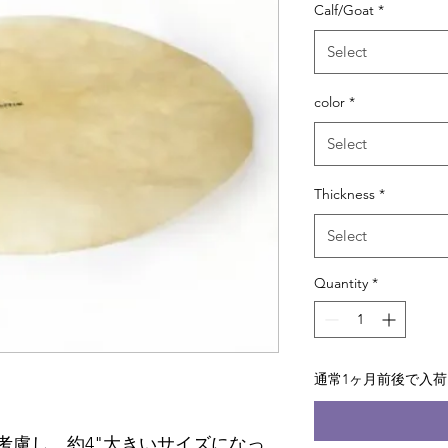
Calf/Goat
*
Select
color
*
Select
Thickness
*
Select
Quantity
*
通常1ヶ月前後で入
考慮し、約4"大きいサイズになっ