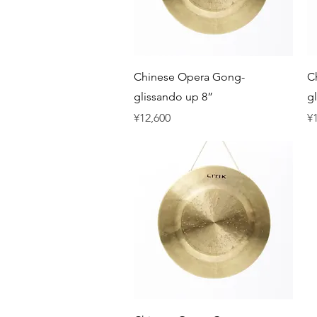
Quick View
Chinese Opera Gong-
C
glissando up 8”
g
Price
Pr
¥12,600
¥