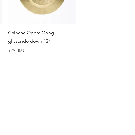
Quick View
Chinese Opera Gong-
glissando down 13”
Price
¥29,300