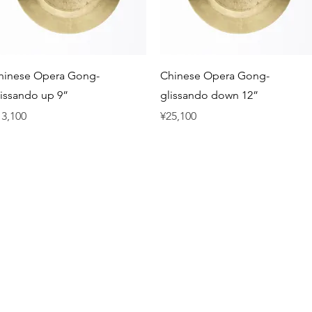
Quick View
Quick View
hinese Opera Gong-
Chinese Opera Gong-
lissando up 9”
glissando down 12”
ice
Price
13,100
¥25,100