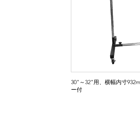
30"～32"用、横幅内寸93
ー付